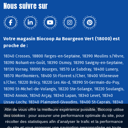
Nous suivre sur
Votre magasin Biocoop Au Bourgeon Vert (18000) est
proche de :
18340 Crosses, 18800 Farges-en-Septaine, 18390 Moulins s/Yèvre,
18390 Nohant-en-Goût, 18390 Osmoy, 18390 Savigny-en-Septaine,
18130 Vornay, 18000 Bourges, 18570 Le Subdray, 18400 Lunery,
18570 Morthomiers, 18400 St-Florent s/Cher, 18400 Villeneuve
s/Cher, 18220 Brécy, 18220 Les Aix-d, 18390 St-Germain-du-Puy,
18390 St-Michel-de-Volangis, 18220 Ste-Solange, 18220 Soulangis,
18340 Annoix, 18340 Arçay, 18340 Lapan, 18340 Levet, 18340
Lissay-Lochy, 18340 Plaimpied-Givaudins, 18400 St-Caprais, 18340
St-Just, 18340 Ste-Lunaise, 18340 Senneçay, 18340 Soye-en-
Afin de vous offrir la meilleure expérience possible, Biocoop utilise
Septaine
des cookies : pour assurer une performance optimale du site, pour
récolter des statistiques afin d'analyser le trafic et la performance
du site et vous proposer une navigation personnalisée en toute