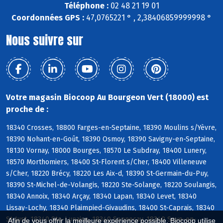
Téléphone :
02 48 21 19 01
Coordonnées GPS :
47,0765221 ° , 2,38406859999998 °
Nous suivre sur
Votre magasin Biocoop Au Bourgeon Vert (18000) est
proche de :
18340 Crosses, 18800 Farges-en-Septaine, 18390 Moulins s/Yèvre,
18390 Nohant-en-Goût, 18390 Osmoy, 18390 Savigny-en-Septaine,
18130 Vornay, 18000 Bourges, 18570 Le Subdray, 18400 Lunery,
18570 Morthomiers, 18400 St-Florent s/Cher, 18400 Villeneuve
s/Cher, 18220 Brécy, 18220 Les Aix-d, 18390 St-Germain-du-Puy,
18390 St-Michel-de-Volangis, 18220 Ste-Solange, 18220 Soulangis,
18340 Annoix, 18340 Arçay, 18340 Lapan, 18340 Levet, 18340
Lissay-Lochy, 18340 Plaimpied-Givaudins, 18400 St-Caprais, 18340
St-Just, 18340 Ste-Lunaise, 18340 Senneçay, 18340 Soye-en-
Afin de vous offrir la meilleure expérience possible, Biocoop utilise