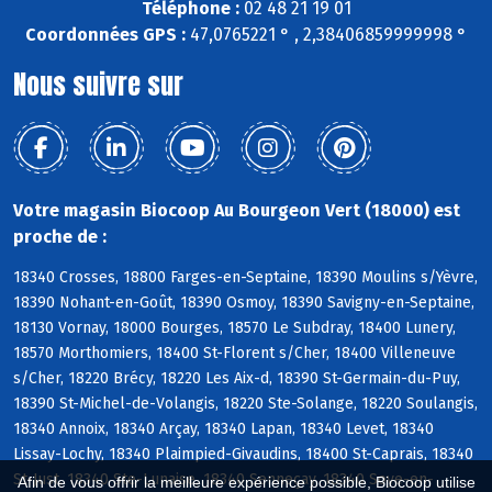
Téléphone :
02 48 21 19 01
Coordonnées GPS :
47,0765221 ° , 2,38406859999998 °
Nous suivre sur
Votre magasin Biocoop Au Bourgeon Vert (18000) est
proche de :
18340 Crosses, 18800 Farges-en-Septaine, 18390 Moulins s/Yèvre,
18390 Nohant-en-Goût, 18390 Osmoy, 18390 Savigny-en-Septaine,
18130 Vornay, 18000 Bourges, 18570 Le Subdray, 18400 Lunery,
18570 Morthomiers, 18400 St-Florent s/Cher, 18400 Villeneuve
s/Cher, 18220 Brécy, 18220 Les Aix-d, 18390 St-Germain-du-Puy,
18390 St-Michel-de-Volangis, 18220 Ste-Solange, 18220 Soulangis,
18340 Annoix, 18340 Arçay, 18340 Lapan, 18340 Levet, 18340
Lissay-Lochy, 18340 Plaimpied-Givaudins, 18400 St-Caprais, 18340
St-Just, 18340 Ste-Lunaise, 18340 Senneçay, 18340 Soye-en-
Afin de vous offrir la meilleure expérience possible, Biocoop utilise