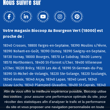
Nous suivre sur
Votre magasin Biocoop Au Bourgeon Vert (18000) est
proche de :
18340 Crosses, 18800 Farges-en-Septaine, 18390 Moulins s/Yèvre,
18390 Nohant-en-Goût, 18390 Osmoy, 18390 Savigny-en-Septaine,
18130 Vornay, 18000 Bourges, 18570 Le Subdray, 18400 Lunery,
18570 Morthomiers, 18400 St-Florent s/Cher, 18400 Villeneuve
s/Cher, 18220 Brécy, 18220 Les Aix-d, 18390 St-Germain-du-Puy,
18390 St-Michel-de-Volangis, 18220 Ste-Solange, 18220 Soulangis,
18340 Annoix, 18340 Arçay, 18340 Lapan, 18340 Levet, 18340
Lissay-Lochy, 18340 Plaimpied-Givaudins, 18400 St-Caprais, 18340
St-Just, 18340 Ste-Lunaise, 18340 Senneçay, 18340 Soye-en-
Afin de vous offrir la meilleure expérience possible, Biocoop utilise
Septaine
des cookies : pour assurer une performance optimale du site, pour
récolter des statistiques afin d'analyser le trafic et la performance
du site et vous proposer une navigation personnalisée en toute