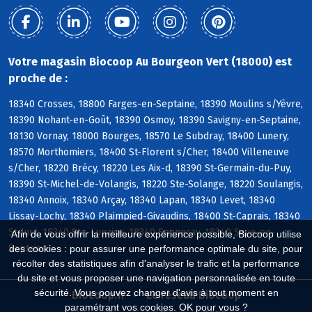
Votre magasin Biocoop Au Bourgeon Vert (18000) est
proche de :
18340 Crosses, 18800 Farges-en-Septaine, 18390 Moulins s/Yèvre,
18390 Nohant-en-Goût, 18390 Osmoy, 18390 Savigny-en-Septaine,
18130 Vornay, 18000 Bourges, 18570 Le Subdray, 18400 Lunery,
18570 Morthomiers, 18400 St-Florent s/Cher, 18400 Villeneuve
s/Cher, 18220 Brécy, 18220 Les Aix-d, 18390 St-Germain-du-Puy,
18390 St-Michel-de-Volangis, 18220 Ste-Solange, 18220 Soulangis,
18340 Annoix, 18340 Arçay, 18340 Lapan, 18340 Levet, 18340
Lissay-Lochy, 18340 Plaimpied-Givaudins, 18400 St-Caprais, 18340
St-Just, 18340 Ste-Lunaise, 18340 Senneçay, 18340 Soye-en-
Afin de vous offrir la meilleure expérience possible, Biocoop utilise
Septaine
des cookies : pour assurer une performance optimale du site, pour
récolter des statistiques afin d'analyser le trafic et la performance
du site et vous proposer une navigation personnalisée en toute
sécurité. Vous pouvez changer d'avis à tout moment en
Biocoop.fr
Le réseau Biocoop
paramétrant vos cookies. OK pour vous ?