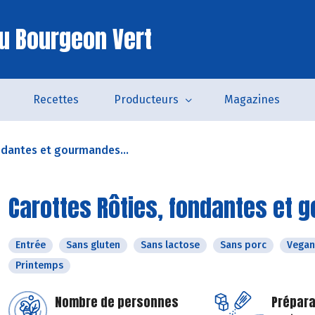
u Bourgeon Vert
Recettes
Producteurs
Magazines
ndantes et gourmandes...
Carottes Rôties, fondantes et 
Entrée
Sans gluten
Sans lactose
Sans porc
Vegan
Printemps
Nombre de personnes
Prépara