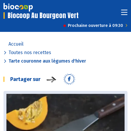
Biocoop Au Bourgeon Vert
Prochaine ouverture à 09:30
Accueil
Toutes nos recettes
Tarte couronne aux légumes d'hiver
Partager sur