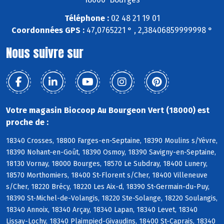
Téléphone :
02 48 21 19 01
Coordonnées GPS :
47,0765221 ° , 2,38406859999998 °
Nous suivre sur
Votre magasin Biocoop Au Bourgeon Vert (18000) est
proche de :
18340 Crosses, 18800 Farges-en-Septaine, 18390 Moulins s/Yèvre,
18390 Nohant-en-Goût, 18390 Osmoy, 18390 Savigny-en-Septaine,
18130 Vornay, 18000 Bourges, 18570 Le Subdray, 18400 Lunery,
18570 Morthomiers, 18400 St-Florent s/Cher, 18400 Villeneuve
s/Cher, 18220 Brécy, 18220 Les Aix-d, 18390 St-Germain-du-Puy,
18390 St-Michel-de-Volangis, 18220 Ste-Solange, 18220 Soulangis,
18340 Annoix, 18340 Arçay, 18340 Lapan, 18340 Levet, 18340
Lissay-Lochy, 18340 Plaimpied-Givaudins, 18400 St-Caprais, 18340