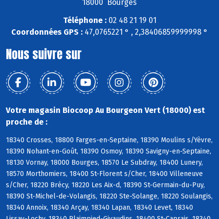
18000 Bourges
Téléphone :
02 48 21 19 01
Coordonnées GPS :
47,0765221 ° , 2,38406859999998 °
Nous suivre sur
Votre magasin Biocoop Au Bourgeon Vert (18000) est
proche de :
18340 Crosses, 18800 Farges-en-Septaine, 18390 Moulins s/Yèvre,
18390 Nohant-en-Goût, 18390 Osmoy, 18390 Savigny-en-Septaine,
18130 Vornay, 18000 Bourges, 18570 Le Subdray, 18400 Lunery,
18570 Morthomiers, 18400 St-Florent s/Cher, 18400 Villeneuve
s/Cher, 18220 Brécy, 18220 Les Aix-d, 18390 St-Germain-du-Puy,
18390 St-Michel-de-Volangis, 18220 Ste-Solange, 18220 Soulangis,
18340 Annoix, 18340 Arçay, 18340 Lapan, 18340 Levet, 18340
Lissay-Lochy, 18340 Plaimpied-Givaudins, 18400 St-Caprais, 18340