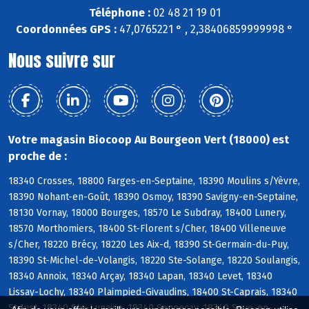
Téléphone :
02 48 21 19 01
Coordonnées GPS :
47,0765221 ° , 2,38406859999998 °
Nous suivre sur
Votre magasin Biocoop Au Bourgeon Vert (18000) est
proche de :
18340 Crosses, 18800 Farges-en-Septaine, 18390 Moulins s/Yèvre,
18390 Nohant-en-Goût, 18390 Osmoy, 18390 Savigny-en-Septaine,
18130 Vornay, 18000 Bourges, 18570 Le Subdray, 18400 Lunery,
18570 Morthomiers, 18400 St-Florent s/Cher, 18400 Villeneuve
s/Cher, 18220 Brécy, 18220 Les Aix-d, 18390 St-Germain-du-Puy,
18390 St-Michel-de-Volangis, 18220 Ste-Solange, 18220 Soulangis,
18340 Annoix, 18340 Arçay, 18340 Lapan, 18340 Levet, 18340
Lissay-Lochy, 18340 Plaimpied-Givaudins, 18400 St-Caprais, 18340
St-Just, 18340 Ste-Lunaise, 18340 Senneçay, 18340 Soye-en-