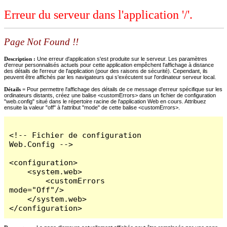
Erreur du serveur dans l'application '/'.
Page Not Found !!
Description :
Une erreur d'application s'est produite sur le serveur. Les paramètres
d'erreur personnalisés actuels pour cette application empêchent l'affichage à distance
des détails de l'erreur de l'application (pour des raisons de sécurité). Cependant, ils
peuvent être affichés par les navigateurs qui s'exécutent sur l'ordinateur serveur local.
Détails =
Pour permettre l'affichage des détails de ce message d'erreur spécifique sur les
ordinateurs distants, créez une balise <customErrors> dans un fichier de configuration
"web.config" situé dans le répertoire racine de l'application Web en cours. Attribuez
ensuite la valeur "off" à l'attribut "mode" de cette balise <customErrors>.
<!-- Fichier de configuration 
Web.Config -->

<configuration>

    <system.web>

        <customErrors 
mode="Off"/>

    </system.web>

</configuration>