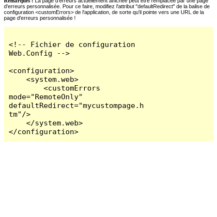
Remarques :
La page d'erreurs actuellement affichée peut être remplacée par une page
d'erreurs personnalisée. Pour ce faire, modifiez l'attribut "defaultRedirect" de la balise de
configuration <customErrors> de l'application, de sorte qu'il pointe vers une URL de la
page d'erreurs personnalisée !
<!-- Fichier de configuration 
Web.Config -->

<configuration>

    <system.web>

        <customErrors 
mode="RemoteOnly" 
defaultRedirect="mycustompage.h
tm"/>

    </system.web>

</configuration>