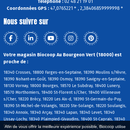
Téléphone :
02 48 21 19 01
Coordonnées GPS :
47,0765221 ° , 2,38406859999998 °
Nous suivre sur
Votre magasin Biocoop Au Bourgeon Vert (18000) est
proche de :
18340 Crosses, 18800 Farges-en-Septaine, 18390 Moulins s/Yèvre,
18390 Nohant-en-Goût, 18390 Osmoy, 18390 Savigny-en-Septaine,
18130 Vornay, 18000 Bourges, 18570 Le Subdray, 18400 Lunery,
18570 Morthomiers, 18400 St-Florent s/Cher, 18400 Villeneuve
s/Cher, 18220 Brécy, 18220 Les Aix-d, 18390 St-Germain-du-Puy,
18390 St-Michel-de-Volangis, 18220 Ste-Solange, 18220 Soulangis,
18340 Annoix, 18340 Arçay, 18340 Lapan, 18340 Levet, 18340
Lissay-Lochy, 18340 Plaimpied-Givaudins, 18400 St-Caprais, 18340
St-Just, 18340 Ste-Lunaise, 18340 Senneçay, 18340 Soye-en-
Afin de vous offrir la meilleure expérience possible, Biocoop utilise