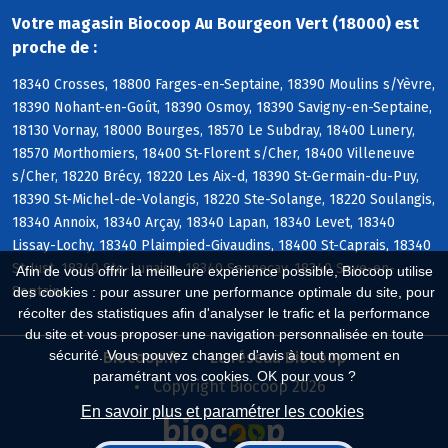
Votre magasin Biocoop Au Bourgeon Vert (18000) est
proche de :
18340 Crosses, 18800 Farges-en-Septaine, 18390 Moulins s/Yèvre,
18390 Nohant-en-Goût, 18390 Osmoy, 18390 Savigny-en-Septaine,
18130 Vornay, 18000 Bourges, 18570 Le Subdray, 18400 Lunery,
18570 Morthomiers, 18400 St-Florent s/Cher, 18400 Villeneuve
s/Cher, 18220 Brécy, 18220 Les Aix-d, 18390 St-Germain-du-Puy,
18390 St-Michel-de-Volangis, 18220 Ste-Solange, 18220 Soulangis,
18340 Annoix, 18340 Arçay, 18340 Lapan, 18340 Levet, 18340
Lissay-Lochy, 18340 Plaimpied-Givaudins, 18400 St-Caprais, 18340
St-Just, 18340 Ste-Lunaise, 18340 Senneçay, 18340 Soye-en-
Afin de vous offrir la meilleure expérience possible, Biocoop utilise
Septaine
des cookies : pour assurer une performance optimale du site, pour
récolter des statistiques afin d'analyser le trafic et la performance
du site et vous proposer une navigation personnalisée en toute
sécurité. Vous pouvez changer d'avis à tout moment en
Biocoop.fr
Le réseau Biocoop
paramétrant vos cookies. OK pour vous ?
Copyright Biocoop 2026
En savoir plus et paramétrer les cookies