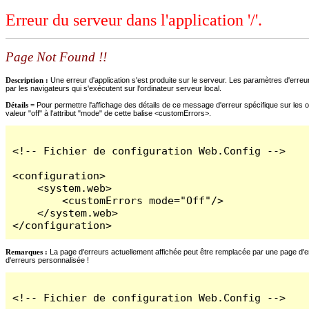
Erreur du serveur dans l'application '/'.
Page Not Found !!
Description :
Une erreur d'application s'est produite sur le serveur. Les paramètres d'erreur
par les navigateurs qui s'exécutent sur l'ordinateur serveur local.
Détails =
Pour permettre l'affichage des détails de ce message d'erreur spécifique sur les o
valeur "off" à l'attribut "mode" de cette balise <customErrors>.
<!-- Fichier de configuration Web.Config -->

<configuration>

    <system.web>

        <customErrors mode="Off"/>

    </system.web>

</configuration>
Remarques :
La page d'erreurs actuellement affichée peut être remplacée par une page d'erre
d'erreurs personnalisée !
<!-- Fichier de configuration Web.Config -->
