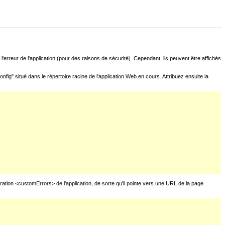
l'erreur de l'application (pour des raisons de sécurité). Cependant, ils peuvent être affichés
fig" situé dans le répertoire racine de l'application Web en cours. Attribuez ensuite la
uration <customErrors> de l'application, de sorte qu'il pointe vers une URL de la page