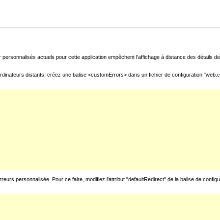
 personnalisés actuels pour cette application empêchent l'affichage à distance des détails de 
rdinateurs distants, créez une balise <customErrors> dans un fichier de configuration "web.con
urs personnalisée. Pour ce faire, modifiez l'attribut "defaultRedirect" de la balise de config