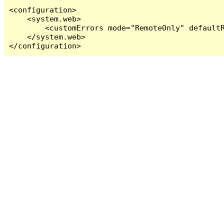
<configuration>

    <system.web>

        <customErrors mode="RemoteOnly" defaultR
    </system.web>

</configuration>