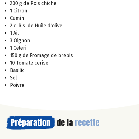
200 g de Pois chiche
1 Citron
Cumin
2 c. à s. de Huile d'olive
1 Ail
3 Oignon
1 Céleri
150 g de Fromage de brebis
10 Tomate cerise
Basilic
Sel
Poivre
Préparation
de la
recette