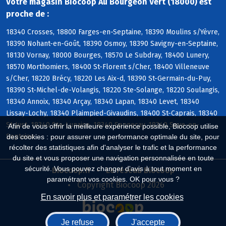
Votre magasin Biocoop Au Bourgeon Vert (18000) est
proche de :
18340 Crosses, 18800 Farges-en-Septaine, 18390 Moulins s/Yèvre,
18390 Nohant-en-Goût, 18390 Osmoy, 18390 Savigny-en-Septaine,
18130 Vornay, 18000 Bourges, 18570 Le Subdray, 18400 Lunery,
18570 Morthomiers, 18400 St-Florent s/Cher, 18400 Villeneuve
s/Cher, 18220 Brécy, 18220 Les Aix-d, 18390 St-Germain-du-Puy,
18390 St-Michel-de-Volangis, 18220 Ste-Solange, 18220 Soulangis,
18340 Annoix, 18340 Arçay, 18340 Lapan, 18340 Levet, 18340
Lissay-Lochy, 18340 Plaimpied-Givaudins, 18400 St-Caprais, 18340
St-Just, 18340 Ste-Lunaise, 18340 Senneçay, 18340 Soye-en-
Afin de vous offrir la meilleure expérience possible, Biocoop utilise
Septaine
des cookies : pour assurer une performance optimale du site, pour
récolter des statistiques afin d'analyser le trafic et la performance
du site et vous proposer une navigation personnalisée en toute
sécurité. Vous pouvez changer d'avis à tout moment en
Biocoop.fr
Le réseau Biocoop
paramétrant vos cookies. OK pour vous ?
Copyright Biocoop 2026
En savoir plus et paramétrer les cookies
Je refuse
J'accepte